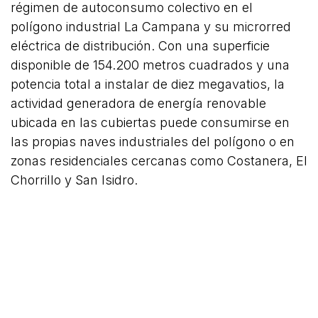
régimen de autoconsumo colectivo en el
polígono industrial La Campana y su microrred
eléctrica de distribución. Con una superficie
disponible de 154.200 metros cuadrados y una
potencia total a instalar de diez megavatios, la
actividad generadora de energía renovable
ubicada en las cubiertas puede consumirse en
las propias naves industriales del polígono o en
zonas residenciales cercanas como Costanera, El
Chorrillo y San Isidro.
La puesta en funcionamiento de esta comunidad
propiciará la reducción de emisiones procedentes
de los sistemas de generación mediante
combustibles fósiles que, hoy por hoy, dominan
el sistema eléctrico de la Isla, aumentará el